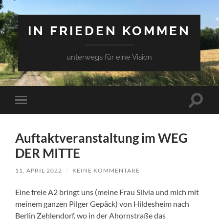
IN FRIEDEN KOMMEN
unterwegs für eine Vision
Suchfe
Mobile-
ein-/a
Menü
ein-/ausblenden
Auftaktveranstaltung im WEG
DER MITTE
11. APRIL 2022
/
KEINE KOMMENTARE
Eine freie A2 bringt uns (meine Frau Silvia und mich mit
meinem ganzen Pilger Gepäck) von Hildesheim nach
Berlin Zehlendorf, wo in der Ahornstraße das