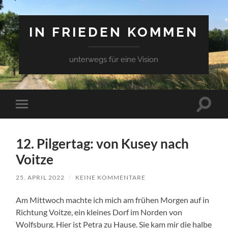
IN FRIEDEN KOMMEN
unterwegs für eine Vision
Suchfe
Mobile-
ein-/a
Menü
ein-/ausblenden
12. Pilgertag: von Kusey nach
Voitze
25. APRIL 2022
/
KEINE KOMMENTARE
Am Mittwoch machte ich mich am frühen Morgen auf in
Richtung Voitze, ein kleines Dorf im Norden von
Wolfsburg. Hier ist Petra zu Hause. Sie kam mir die halbe