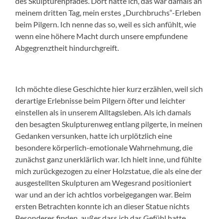
des Skulpturenpfades. Dort hatte ich, das war damals an
meinem dritten Tag, mein erstes „Durchbruchs“-Erleben
beim Pilgern. Ich nenne das so, weil es sich anfühlt, wie
wenn eine höhere Macht durch unsere empfundene
Abgegrenztheit hindurchgreift.
Ich möchte diese Geschichte hier kurz erzählen, weil sich
derartige Erlebnisse beim Pilgern öfter und leichter
einstellen als in unserem Alltagsleben. Als ich damals
den besagten Skulpturenweg entlang pilgerte, in meinen
Gedanken versunken, hatte ich urplötzlich eine
besondere körperlich-emotionale Wahrnehmung, die
zunächst ganz unerklärlich war. Ich hielt inne, und fühlte
mich zurückgezogen zu einer Holzstatue, die als eine der
ausgestellten Skulpturen am Wegesrand positioniert
war und an der ich achtlos vorbeigegangen war. Beim
ersten Betrachten konnte ich an dieser Statue nichts
Besonderes finden, außer dass ich das Gefühl hatte,