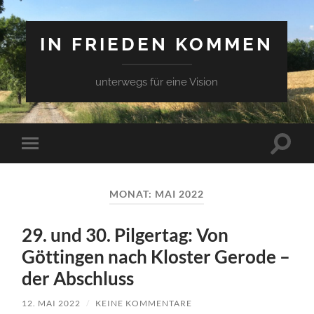
IN FRIEDEN KOMMEN
unterwegs für eine Vision
Suchfe
Mobile-
ein-/a
Menü
ein-/ausblenden
MONAT:
MAI 2022
29. und 30. Pilgertag: Von
Göttingen nach Kloster Gerode –
der Abschluss
12. MAI 2022
/
KEINE KOMMENTARE