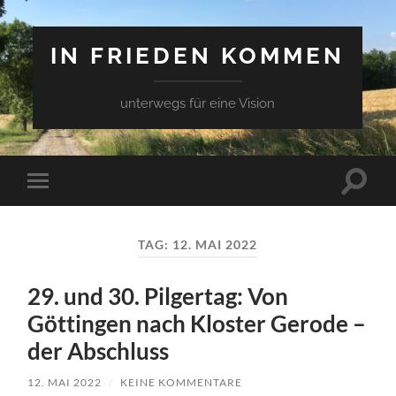
IN FRIEDEN KOMMEN
unterwegs für eine Vision
Suchfe
Mobile-
ein-/a
Menü
ein-/ausblenden
TAG:
12. MAI 2022
29. und 30. Pilgertag: Von
Göttingen nach Kloster Gerode –
der Abschluss
12. MAI 2022
/
KEINE KOMMENTARE